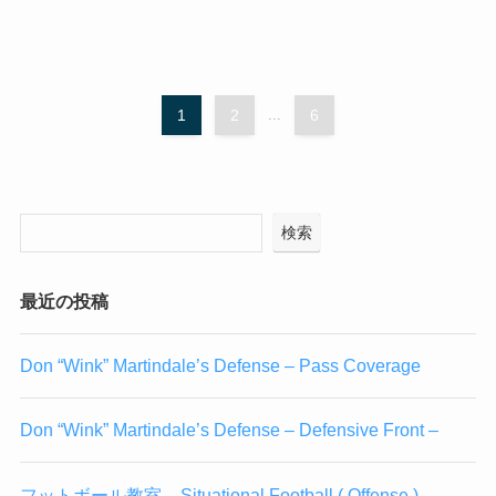
1
2
...
6
検索
最近の投稿
Don “Wink” Martindale’s Defense – Pass Coverage
Don “Wink” Martindale’s Defense – Defensive Front –
フットボール教室 – Situational Football ( Offense )