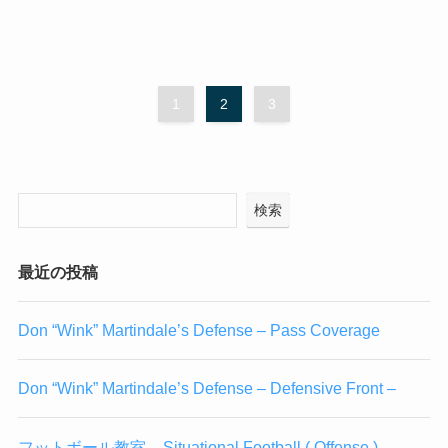
1
2
3
検索
最近の投稿
Don “Wink” Martindale’s Defense – Pass Coverage
Don “Wink” Martindale’s Defense – Defensive Front –
フットボール教室 – Situational Football ( Offense )