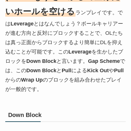
いホールを空ける
ランプレイです。で
は
Leverage
とはなんでしょう？ボールキャリアー
が進む方向と反対にブロックすることで、OLたち
は真っ正面からブロックするより簡単にDLを抑え
込むことが可能です。この
Leverage
を生かしたブ
ロックを
Down Block
と言います。
Gap Scheme
で
は、この
Down Block
と
Pull
による
Kick Out
や
Pull
からの
Wrap Up
のブロックを組み合わせたプレイ
が一般的です。
Down Block