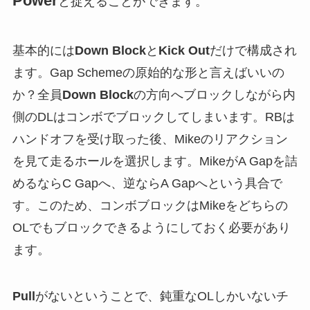
Power
と捉えることができます。
基本的には
Down Block
と
Kick Out
だけで構成され
ます。Gap Schemeの原始的な形と言えばいいの
か？全員
Down Block
の方向へブロックしながら内
側のDLはコンボでブロックしてしまいます。RBは
ハンドオフを受け取った後、Mikeのリアクション
を見て走るホールを選択します。MikeがA Gapを詰
めるならC Gapへ、逆ならA Gapへという具合で
す。このため、コンボブロックはMikeをどちらの
OLでもブロックできるようにしておく必要があり
ます。
Pull
がないということで、鈍重なOLしかいないチ