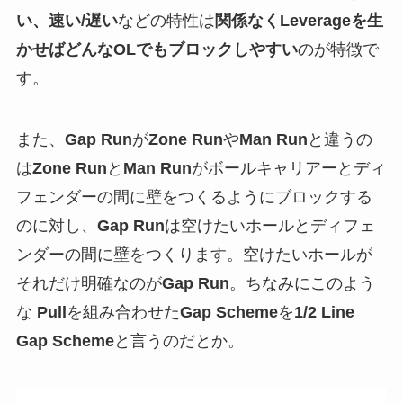
い、速い/遅い
などの特性は
関係なくLeverageを生
かせばどんなOLでもブロックしやすい
のが特徴で
す。
また、
Gap Run
が
Zone Run
や
Man Run
と違うの
は
Zone Run
と
Man Run
がボールキャリアーとディ
フェンダーの間に壁をつくるようにブロックする
のに対し、
Gap Run
は空けたいホールとディフェ
ンダーの間に壁をつくります。空けたいホールが
それだけ明確なのが
Gap Run
。ちなみにこのよう
な
Pull
を組み合わせた
Gap Scheme
を
1/2 Line
Gap Scheme
と言うのだとか。