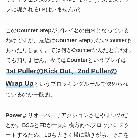
プに騙されるLBはいませんが)
この
Counter Step
がプレイ名の由来となっている
わけですが、最近は
Counter Step
のないCounterも
あったりします。では何がCounterなんだと言われ
ても知りません。今では
Counter
というプレイは
1st PullerのKick Out、2nd Pullerの
Wrap Up
というブロッキングルールで決められ
ているのが一般的。
Power
よりオーバーリアクションさせやすいのだ
とか。BSGとFBが一気に横方向へブロックにスタ
ートするため、LBも大きく横に動きがち。そこを